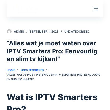
S
k
i
p
t
ADMIN
SEPTEMBER 1, 2023
UNCATEGORIZED
o
“Alles wat je moet weten over
c
IPTV Smarters Pro: Eenvoudig
o
n
en slim tv kijken!”
t
e
HOME
UNCATEGORIZED
"ALLES WAT JE MOET WETEN OVER IPTV SMARTERS PRO: EENVOUDIG
n
EN SLIM TV KIJKEN!"
t
Wat is IPTV Smarters
Pro?