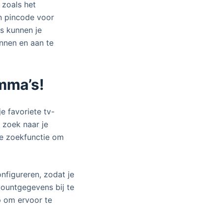
 zoals het
en pincode voor
es kunnen je
ennen en aan te
amma’s!
e favoriete tv-
 zoek naar je
ge zoekfunctie om
nfigureren, zodat je
countgegevens bij te
p om ervoor te