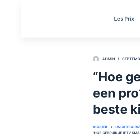
P
a
Les Prix
s
s
e
r
a
ADMIN
SEPTEMBR
u
c
“Hoe ge
o
n
een pro
t
e
beste k
n
u
ACCUEIL
UNCATEGORI
"HOE GEBRUIK JE IPTV SM