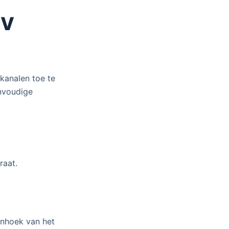
TV
kanalen toe te
envoudige
raat.
enhoek van het