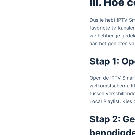
III. Hoe
Dus je hebt IPTV Sm
favoriete tv-kanale
we hebben je gedek
aan het genieten va
Stap 1: O
Open de IPTV Smarte
welkomstscherm. Kl
tussen verschillend
Local Playlist. Kies
Stap 2: G
benodigde