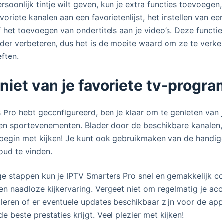
rsoonlijk tintje wilt geven, kun je extra functies toevoegen,
oriete kanalen aan een favorietenlijst, het instellen van e
f het toevoegen van ondertitels aan je video’s. Deze functi
rder verbeteren, dus het is de moeite waard om ze te verk
ften.
niet van je favoriete tv-progr
 Pro hebt geconfigureerd, ben je klaar om te genieten van j
en sportevenementen. Blader door de beschikbare kanalen,
 begin met kijken! Je kunt ook gebruikmaken van de handi
houd te vinden.
 stappen kun je IPTV Smarters Pro snel en gemakkelijk co
en naadloze kijkervaring. Vergeet niet om regelmatig je ac
leren of er eventuele updates beschikbaar zijn voor de ap
de beste prestaties krijgt. Veel plezier met kijken!