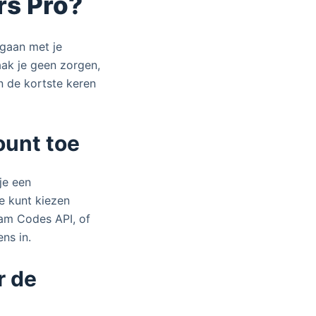
rs Pro?
 gaan met je
aak je geen zorgen,
 de kortste keren
ount toe
je een
e kunt kiezen
eam Codes API, of
ens in.
r de