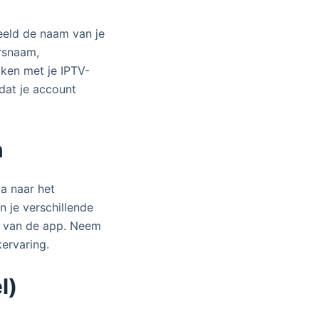
eeld de naam van je
ersnaam,
ken met je IPTV-
dat je account
n
Ga naar het
n je verschillende
g van de app. Neem
kervaring.
l)