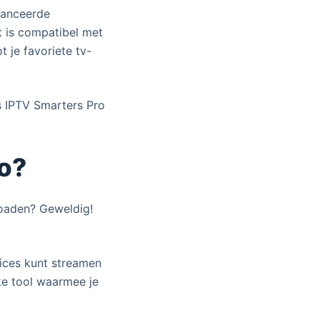
vanceerde
t is compatibel met
 je favoriete tv-
s IPTV Smarters Pro
o?
loaden? Geweldig!
ices kunt streamen
ke tool waarmee je