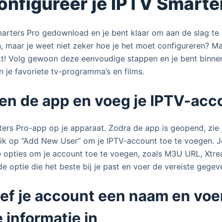
 configureer je IPTV Smarte
arters Pro gedownload en je bent klaar om aan de slag te
n, maar je weet niet zeker hoe je het moet configureren? M
t! Volg gewoon deze eenvoudige stappen en je bent binnen
n je favoriete tv-programma’s en films.
pen de app en voeg je IPTV-acc
rs Pro-app op je apparaat. Zodra de app is geopend, zie 
ik op “Add New User” om je IPTV-account toe te voegen. J
e opties om je account toe te voegen, zoals M3U URL, Xtr
 de optie die het beste bij je past en voer de vereiste gegev
eef je account een naam en voe
 informatie in