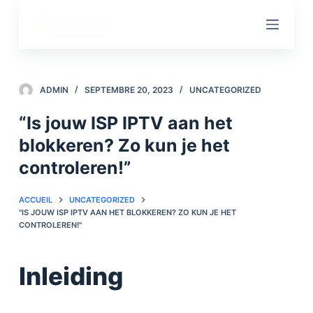
P
a
s
s
e
ADMIN
SEPTEMBRE 20, 2023
UNCATEGORIZED
r
“Is jouw ISP IPTV aan het
a
blokkeren? Zo kun je het
u
c
controleren!”
o
n
ACCUEIL
UNCATEGORIZED
"IS JOUW ISP IPTV AAN HET BLOKKEREN? ZO KUN JE HET
t
CONTROLEREN!"
e
n
Inleiding
u