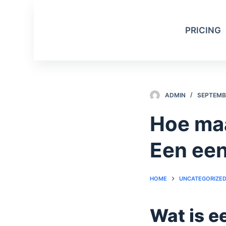
S
k
PRICING
i
p
t
o
c
ADMIN
SEPTEMBE
o
n
Hoe maa
t
e
Een een
n
t
HOME
UNCATEGORIZE
Wat is e