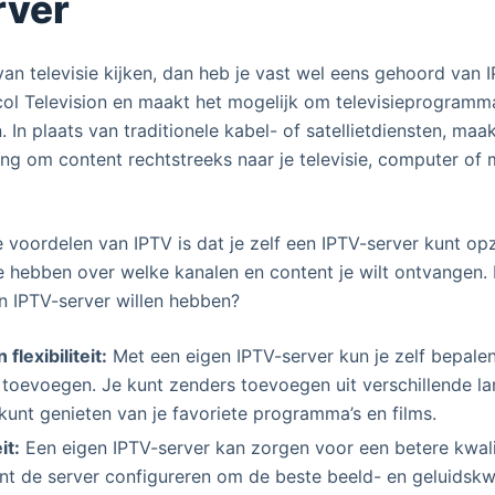
rver
van televisie kijken, dan heb je vast wel eens gehoord van I
col Television en maakt het mogelijk om televisieprogramma’
. In plaats van traditionele kabel- of satellietdiensten, ma
ing om content rechtstreeks naar je televisie, computer of
 voordelen van IPTV is dat je zelf een IPTV-server kunt op
le hebben over welke kanalen en content je wilt ontvange
en IPTV-server willen hebben?
flexibiliteit:
Met een eigen IPTV-server kun je zelf bepale
t toevoegen. Je kunt zenders toevoegen uit verschillende l
d kunt genieten van je favoriete programma’s en films.
it:
Een eigen IPTV-server kan zorgen voor een betere kwali
nt de server configureren om de beste beeld- en geluidskwal