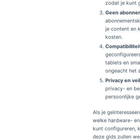
zodat je kunt 
Geen abonne
abonnementskos
je content en 
kosten.
Compatibilitei
geconfigureerd
tablets en sma
ongeacht het a
Privacy en vei
privacy- en be
persoonlijke ge
Als je geïnteressee
welke hardware- en 
kunt configureren, 
deze gids zullen we