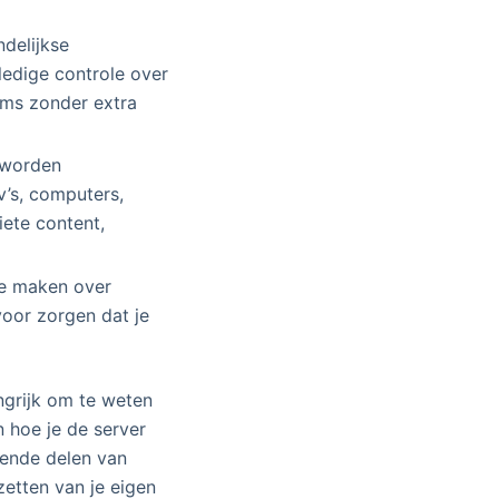
delijkse
ledige controle over
lms zonder extra
 worden
v’s, computers,
iete content,
te maken over
voor zorgen dat je
angrijk om te weten
 hoe je de server
gende delen van
etten van je eigen