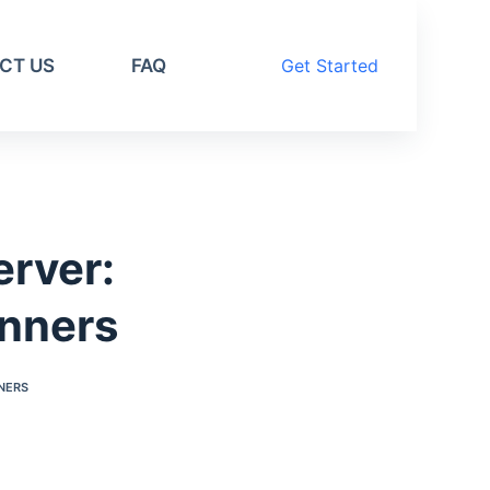
CT US
FAQ
Get Started
erver:
inners
NNERS