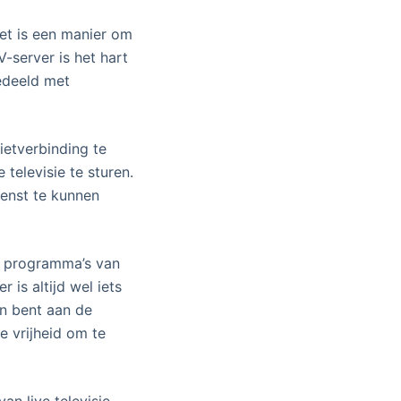
het is een manier om
-server is het hart
edeeld met
ietverbinding te
televisie te sturen.
ienst te kunnen
en programma’s van
 is altijd wel iets
en bent aan de
e vrijheid om te
n live televisie,