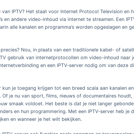
 van IPTV? Het staat voor Internet Protocol Television en 
s en andere video-inhoud via internet te streamen. Een IPTV
aarin alle kanalen en programma’s worden opgeslagen en g
recies? Nou, in plaats van een traditionele kabel- of satell
TV gebruik van internetprotocollen om video-inhoud naar je 
internetverbinding en een IPTV-server nodig om van deze d
 kun je toegang krijgen tot een breed scala aan kanalen 
 Of je nu van sport, films, nieuws of documentaires houdt, er
ouw smaak voldoet. Het beste is dat je niet langer gebond
zenders en hun programmering. Met een IPTV-server heb je d
ijken en wanneer je het wilt bekijken.
 IPTV-server ook functies zoals opnemen en terugspoelen va