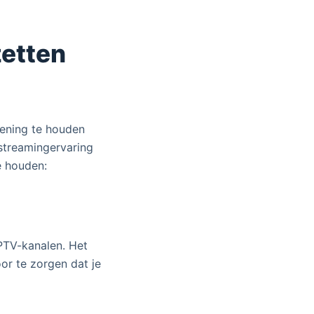
zetten
kening te houden
 streamingervaring
e houden:
IPTV-kanalen. Het
r te zorgen dat je