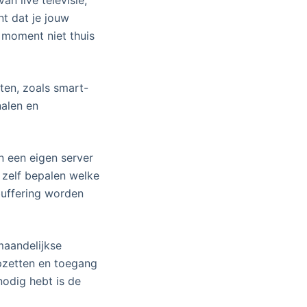
t dat je jouw
 moment niet thuis
ten, zoals smart-
nalen en
n een eigen server
t zelf bepalen welke
buffering worden
maandelijkse
opzetten en toegang
nodig hebt is de