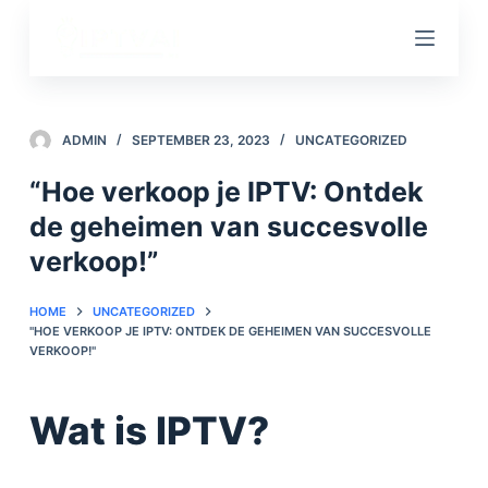
S
k
i
p
t
ADMIN
SEPTEMBER 23, 2023
UNCATEGORIZED
o
“Hoe verkoop je IPTV: Ontdek
c
de geheimen van succesvolle
o
n
verkoop!”
t
e
HOME
UNCATEGORIZED
"HOE VERKOOP JE IPTV: ONTDEK DE GEHEIMEN VAN SUCCESVOLLE
n
VERKOOP!"
t
Wat is IPTV?