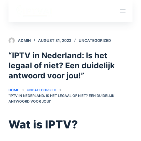
S
k
i
p
t
ADMIN
AUGUST 31, 2023
UNCATEGORIZED
o
“IPTV in Nederland: Is het
c
legaal of niet? Een duidelijk
o
n
antwoord voor jou!”
t
e
HOME
UNCATEGORIZED
"IPTV IN NEDERLAND: IS HET LEGAAL OF NIET? EEN DUIDELIJK
n
ANTWOORD VOOR JOU!"
t
Wat is IPTV?