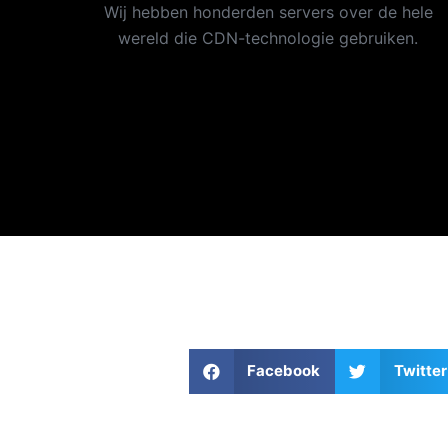
Wij hebben honderden servers over de hele
wereld die CDN-technologie gebruiken.
Facebook
Twitter