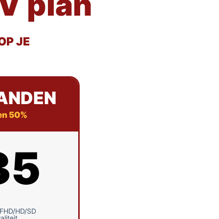
V plan
OP JE
ANDEN
en 50%
35
/FHD/HD/SD
liteit