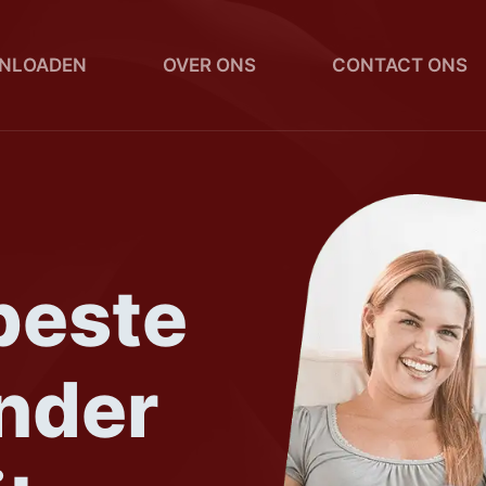
NLOADEN
OVER ONS
CONTACT ONS
beste
nder