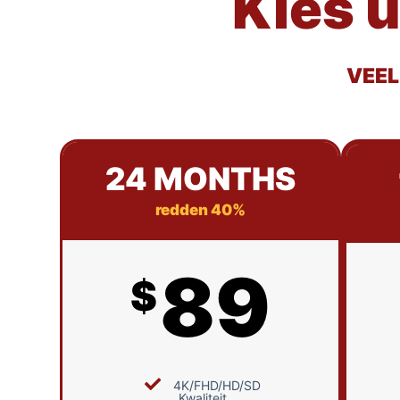
Kies 
VEEL
24 MONTHS
redden 40%
89
$
4K/FHD/HD/SD
Kwaliteit