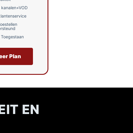
 kanalen+VOD
klantenservice
oestellen
rsteund
 Toegestaan
eer Plan
EIT EN