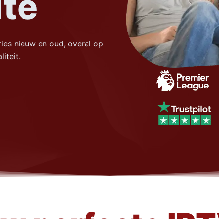
ite
eries nieuw en oud, overal op
iteit.