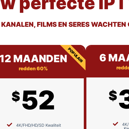
uw perfecte IPT
 KANALEN, FILMS EN SERES WACHTEN 
POPULAIR
6 MA
12 MAANDEN
redd
redden 60%
52
$
$
4K
4K/FHD/HD/SD Kwaliteit
Kwa