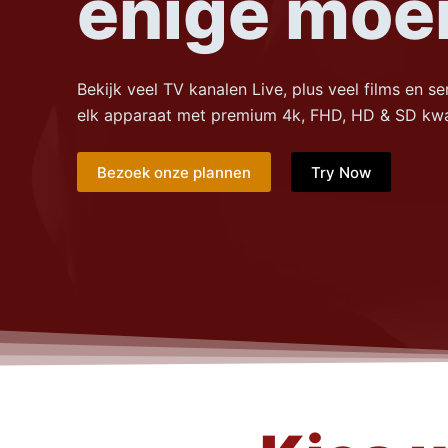
enige moe
e
l
Bekijk veel TV kanalen Live, plus veel films en s
elk apparaat met premium 4k, FHD, HD & SD kwal
Bezoek onze plannen
Try Now