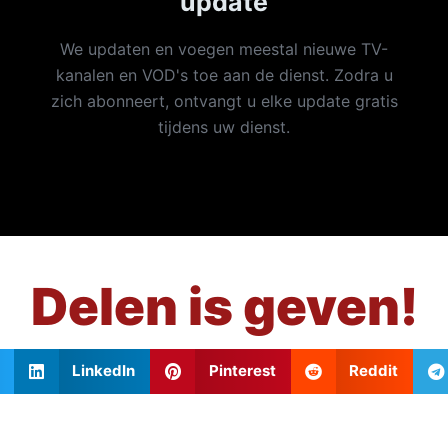
update
We updaten en voegen meestal nieuwe TV-
kanalen en VOD's toe aan de dienst. Zodra u
zich abonneert, ontvangt u elke update gratis
tijdens uw dienst.
Delen is geven!
LinkedIn
Pinterest
Reddit