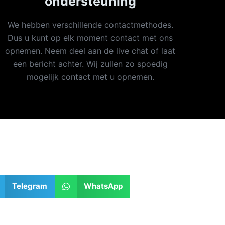
ondersteuning
We hebben verschillende contactmethodes.
Dus u kunt op elk moment contact met ons
opnemen. Neem deel aan de live chat of laat
een bericht achter. Wij zullen zo spoedig
mogelijk contact met u opnemen.
Telegram
WhatsApp