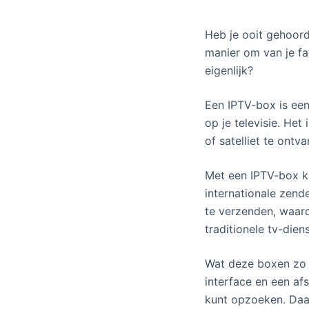
e
l
Heb je ooit gehoord
manier om van je fa
eigenlijk?
Een IPTV-box is een
op je televisie. Het
of satelliet te ontv
Met een IPTV-box ku
internationale zend
te verzenden, waar
traditionele tv-dien
Wat deze boxen zo 
interface en een af
kunt opzoeken. Daa