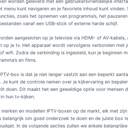
en worden geleverd met een gebruikersvriendelijke interfa
et menu kunt navigeren en je favoriete inhoud kunt vinden
functies, zoals het opnemen van programma’s, het pauzeren 
estanden vanaf een USB-stick of externe harde schijf.
rden aangesloten op je televisie via HDMI- of AV-kabels, 
 op je tv. Het apparaat wordt vervolgens verbonden met je
of wifi. Zodra de verbinding is ingesteld, kun je beginnen 
ramma’s en films.
PTV-box is dat je niet langer vastzit aan een beperkt aanta
 Je kunt de controle nemen over je kijkervaring en bepalen 
ilt doen. Dit maakt het een geweldige optie voor mensen die 
in hun tv-kijken.
de merken en modellen IPTV-boxen op de markt, elk met zij
is belangrijk om goed onderzoek te doen en de juiste box te
udget. In de volgende secties zullen we enkele belangrijk