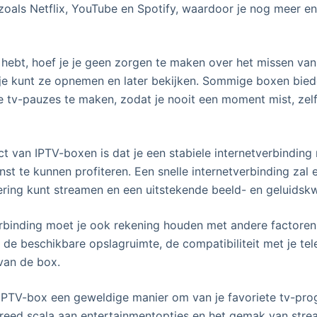
zoals Netflix, YouTube en Spotify, waardoor je nog meer e
 hebt, hoef je je geen zorgen te maken over het missen van 
je kunt ze opnemen en later bekijken. Sommige boxen bied
e tv-pauzes te maken, zodat je nooit een moment mist, zelfs
ct van IPTV-boxen is dat je een stabiele internetverbindin
nst te kunnen profiteren. Een snelle internetverbinding zal 
ering kunt streamen en een uitstekende beeld- en geluidskwa
rbinding moet je ook rekening houden met andere factoren 
 de beschikbare opslagruimte, de compatibiliteit met je tele
van de box.
 IPTV-box een geweldige manier om van je favoriete tv-pro
reed scala aan entertainmentopties en het gemak van strea