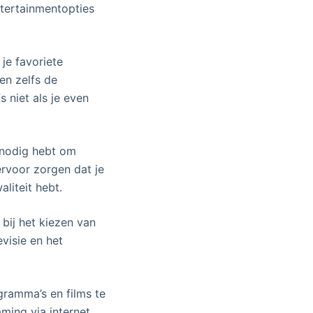
ntertainmentopties
je favoriete
en zelfs de
 niet als je even
g nodig hebt om
ervoor zorgen dat je
liteit hebt.
bij het kiezen van
visie en het
gramma’s en films te
ming via internet.