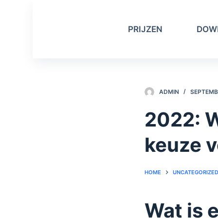
D
o
PRIJZEN
DOW
o
r
g
a
a
ADMIN
SEPTEMBE
n
n
2022: W
a
a
keuze v
r
a
HOME
UNCATEGORIZE
r
t
i
Wat is 
k