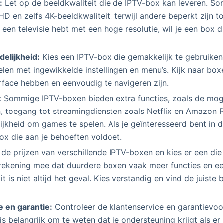
:
Let op de beeldkwaliteit die de IPTV-box kan leveren. 
D en zelfs 4K-beeldkwaliteit, terwijl andere beperkt zijn t
je een televisie hebt met een hoge resolutie, wil je een box d
delijkheid:
Kies een IPTV-box die gemakkelijk te gebruiken i
telen met ingewikkelde instellingen en menu’s. Kijk naar boxe
rface hebben en eenvoudig te navigeren zijn.
:
Sommige IPTV-boxen bieden extra functies, zoals de mog
, toegang tot streamingdiensten zoals Netflix en Amazon P
ijkheid om games te spelen. Als je geïnteresseerd bent in d
ox die aan je behoeften voldoet.
 de prijzen van verschillende IPTV-boxen en kies er een die
rekening mee dat duurdere boxen vaak meer functies en een
t is niet altijd het geval. Kies verstandig en vind de juiste 
e en garantie:
Controleer de klantenservice en garantievo
is belangrijk om te weten dat je ondersteuning krijgt als er