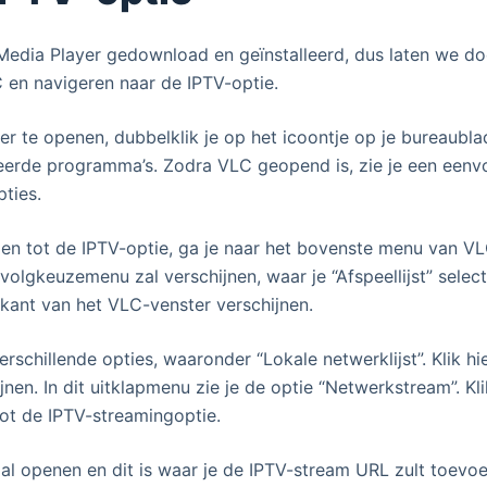
edia Player gedownload en geïnstalleerd, dus laten we do
 en navigeren naar de IPTV-optie.
 te openen, dubbelklik je op het icoontje op je bureaublad
alleerde programma’s. Zodra VLC geopend is, zie je een eenv
pties.
en tot de IPTV-optie, ga je naar het bovenste menu van VLC
olgkeuzemenu zal verschijnen, waar je “Afspeellijst” select
erkant van het VLC-venster verschijnen.
 verschillende opties, waaronder “Lokale netwerklijst”. Klik h
jnen. In dit uitklapmenu zie je de optie “Netwerkstream”. Kl
tot de IPTV-streamingoptie.
al openen en dit is waar je de IPTV-stream URL zult toevoeg