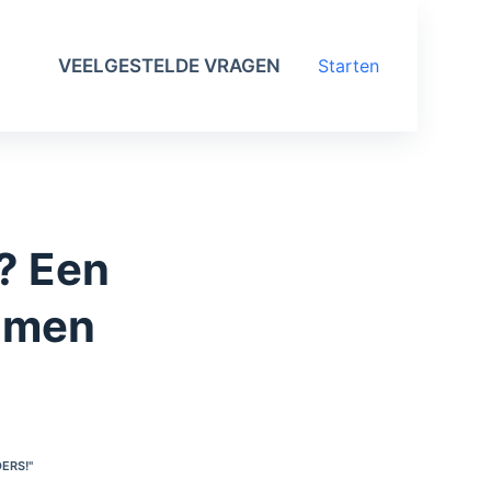
VEELGESTELDE VRAGEN
Starten
? Een
eamen
ERS!"