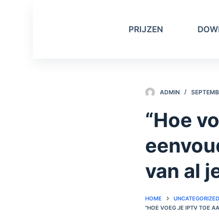
D
o
PRIJZEN
DOW
o
r
g
a
a
ADMIN
SEPTEMBE
n
n
“Hoe vo
a
a
eenvoud
r
a
van al j
r
t
HOME
UNCATEGORIZE
i
"HOE VOEG JE IPTV TOE A
k