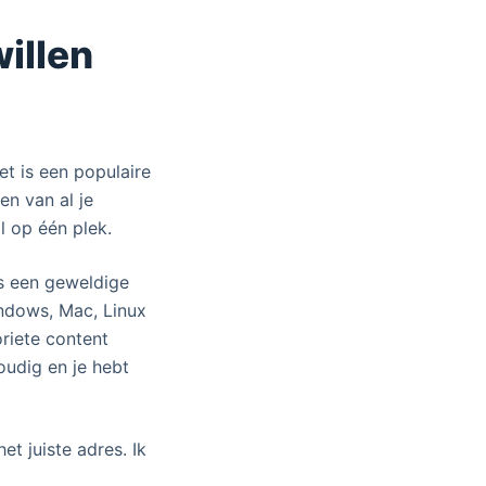
illen
et is een populaire
en van al je
l op één plek.
s een geweldige
indows, Mac, Linux
oriete content
oudig en je hebt
et juiste adres. Ik