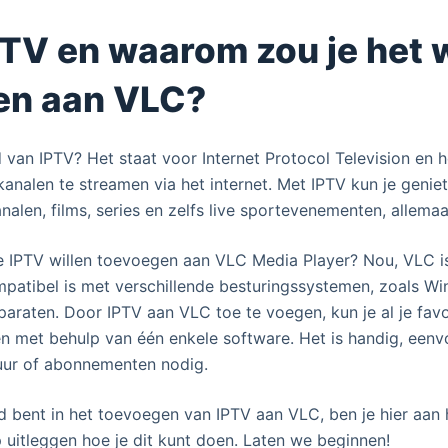
PTV en waarom zou je het w
en aan VLC?
 van IPTV? Het staat voor Internet Protocol Television en h
analen te streamen via het internet. Met IPTV kun je geniet
analen, films, series en zelfs live sportevenementen, allemaa
 IPTV willen toevoegen aan VLC Media Player? Nou, VLC i
patibel is met verschillende besturingssystemen, zoals W
paraten. Door IPTV aan VLC toe te voegen, kun je al je fav
n met behulp van één enkele software. Het is handig, eenv
uur of abonnementen nodig.
d bent in het toevoegen van IPTV aan VLC, ben je hier aan h
p uitleggen hoe je dit kunt doen. Laten we beginnen!