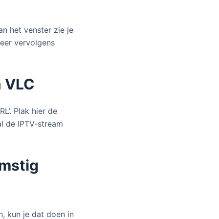
n het venster zie je
cteer vervolgens
n VLC
RL’. Plak hier de
al de IPTV-stream
omstig
, kun je dat doen in