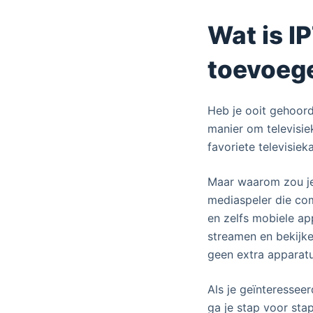
e
Wat is I
l
toevoeg
Heb je ooit gehoord
manier om televisiek
favoriete televisiek
Maar waarom zou je
mediaspeler die com
en zelfs mobiele ap
streamen en bekijke
geen extra apparat
Als je geïnteresseer
ga je stap voor sta